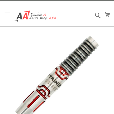
跳
到
內
我
搜索
容
Skip
to
the
end
of
the
images
gallery