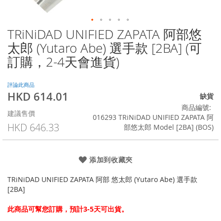
TRiNiDAD UNIFIED ZAPATA 阿部悠
Skip
to
太郎 (Yutaro Abe) 選手款 [2BA] (可
the
訂購，2-4天會進貨)
beginning
of
the
評論此商品
images
HKD 614.01
特
缺貨
gallery
殊
商品編號
建議售價
價
016293 TRiNiDAD UNIFIED ZAPATA 阿
格
HKD 646.33
部悠太郎 Model [2BA] (BOS)
添加到收藏夾
TRiNiDAD UNIFIED ZAPATA 阿部 悠太郎 (Yutaro Abe) 選手款
[2BA]
此商品可幫您訂購，預計3-5天可出貨。