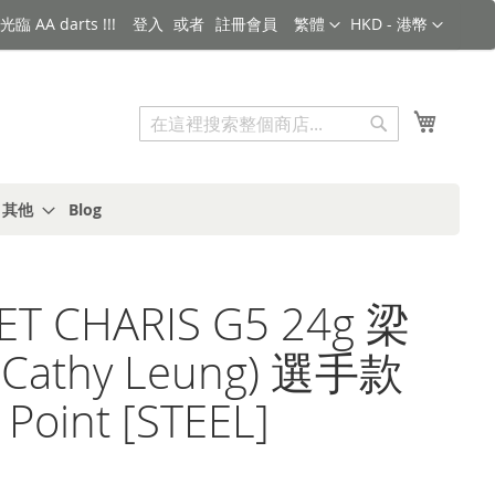
語言
金額
臨 AA darts !!!
登入
註冊會員
繁體
HKD - 港幣
搜索
我的購
搜
索
s 其他
Blog
ET CHARIS G5 24g 梁
Cathy Leung) 選手款
 Point [STEEL]