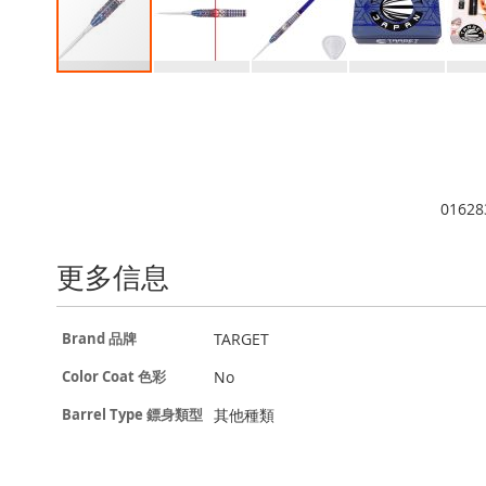
Skip
to
the
beginning
of
the
01628
images
gallery
更多信息
更
TARGET
Brand 品牌
多
信
No
Color Coat 色彩
息
其他種類
Barrel Type 鏢身類型