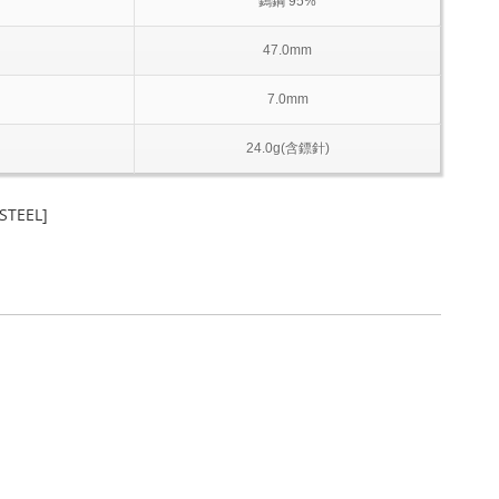
鎢鋼 95%
47.0mm
7.0mm
24.0g(含鏢針)
STEEL]