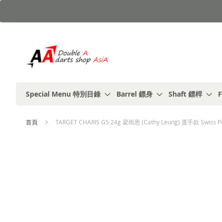
跳
到
內
容
Special Menu 特別目錄
Barrel 鏢身
Shaft 鏢桿
F
首頁
TARGET CHARIS G5 24g 梁雨恩 (Cathy Leung) 選手款 Swiss Poi
Skip
to
the
end
of
the
images
gallery