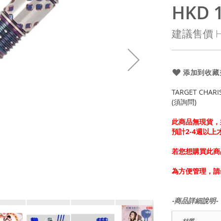
HKD 1
特
殊
建議售價
H
價
格
添加到收藏
TARGET CHARIS
(須詢問)
此商品無現貨，
預計2-4週以
若您想購買此商
為方便管理，請
-商品詳細說明-