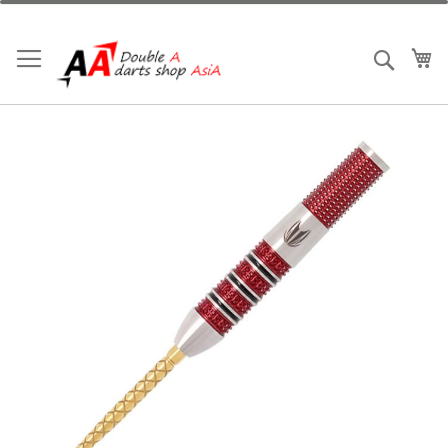
跳
到
內
我
搜索
容
Skip
to
the
end
of
the
images
gallery