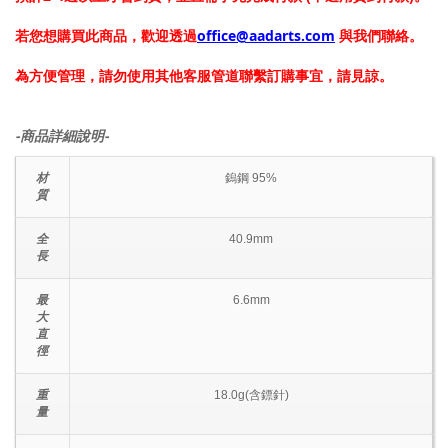
若您想購買此商品，歡迎透過
office@aadarts.com
與我們聯絡。
為方便管理，請勿使用其他客服管道聯繫訂購事宜，請見諒。
-商品詳細說明-
材
鎢鋼 95%
質
全
40.9mm
長
最
6.6mm
大
直
徑
重
18.0g(含鏢針)
量