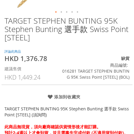
TARGET STEPHEN BUNTING 95K
Skip
to
Stephen Bunting 選手款 Swiss Point
the
[STEEL]
beginning
of
the
評論此商品
images
HKD 1,376.78
特
缺貨
gallery
殊
商品編號
建議售價
價
016281 TARGET STEPHEN BUNTIN
格
HKD 1,449.24
G 95K Swiss Point [STEEL] (BOL)
添加到收藏夾
TARGET STEPHEN BUNTING 95K Stephen Bunting 選手款 Swiss
Point [STEEL] (須詢問)
此商品無現貨，須向廠商確認供貨情形後才能訂購。
預計2-4週以上才會到貨，並且需事先完成付款 (不適用貨到付款)。