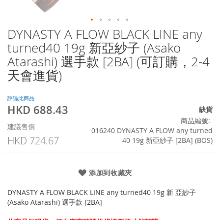
DYNASTY A FLOW BLACK LINE any
Skip
to
turned40 19g 新亞紗子 (Asako
the
Atarashi) 選手款 [2BA] (可訂購，2-4
beginning
of
天會進貨)
the
images
評論此商品
gallery
HKD 688.43
特
缺貨
殊
商品編號
建議售價
價
016240 DYNASTY A FLOW any turned
格
HKD 724.67
40 19g 新亞紗子 [2BA] (BOS)
添加到收藏夾
DYNASTY A FLOW BLACK LINE any turned40 19g 新 亞紗子
(Asako Atarashi) 選手款 [2BA]