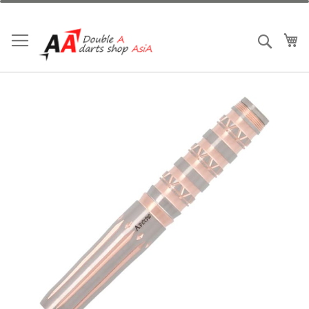
跳
到
內
我
搜索
容
Skip
to
the
end
of
the
images
gallery