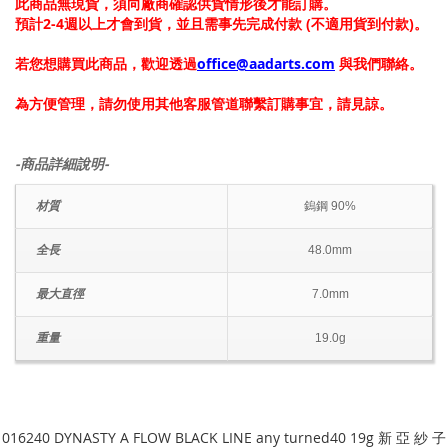
此商品無現貨，須向廠商確認供貨情形後才能訂購。
預計2-4週以上才會到貨，並且需事先完成付款 (不適用貨到付款)。
若您想購買此商品，歡迎透過
office@aadarts.com
與我們聯絡。
為方便管理，請勿使用其他客服管道聯繫訂購事宜，請見諒。
-商品詳細說明-
材質
鎢鋼 90%
全長
48.0mm
最大直徑
7.0mm
重量
19.0g
016240 DYNASTY A FLOW BLACK LINE any turned40 19g 新 亞 紗 子