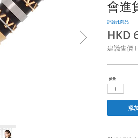
會進貨
評論此商品
HKD 6
特
殊
建議售價
H
價
格
數量
添