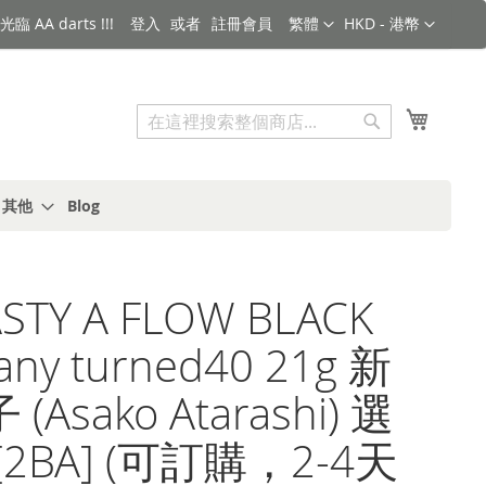
語言
金額
臨 AA darts !!!
登入
註冊會員
繁體
HKD - 港幣
搜索
我的購
搜
索
s 其他
Blog
STY A FLOW BLACK
 any turned40 21g 新
(Asako Atarashi) 選
[2BA] (可訂購，2-4天