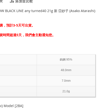
夾
添加並比較
W BLACK LINE any turned40 21g 新 亞紗子 (Asako Atarashi)
購，預計3-5天可出貨。
貨時間超過5天，我們會主動通知您。
鎢鋼 95%
48.0mm
7.0mm
21.0g
) Model [2BA]