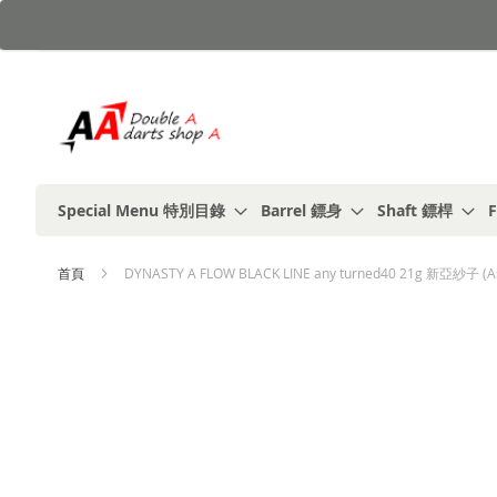
跳
到
內
容
Special Menu 特別目錄
Barrel 鏢身
Shaft 鏢桿
F
首頁
DYNASTY A FLOW BLACK LINE any turned40 21g 新亞紗子 
Skip
to
the
end
of
the
images
gallery