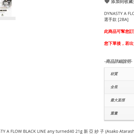
添加到收藏
DYNASTY A FLO
選手款 [2BA]
此商品可幫您訂
您下單後，若出
-商品詳細說明-
材質
全長
最大直徑
重量
TY A FLOW BLACK LINE any turned40 21g 新 亞 紗 子 (Asako Atarashi