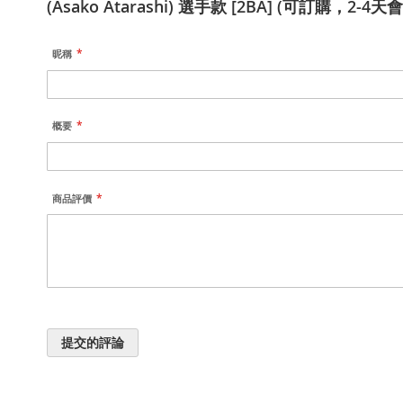
(Asako Atarashi) 選手款 [2BA] (可訂購，2-4天
昵稱
概要
商品評價
提交的評論