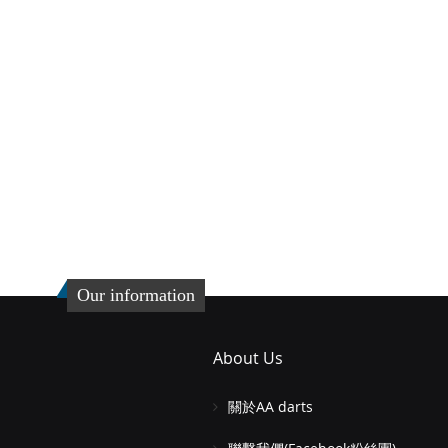
Our information
About Us
關於AA darts