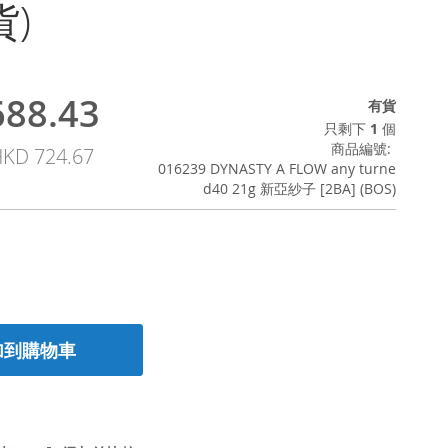
)
88.43
有貨
只剩下
1
個
商品編號
KD 724.67
016239 DYNASTY A FLOW any turne
d40 21g 新亞紗子 [2BA] (BOS)
加到購物車