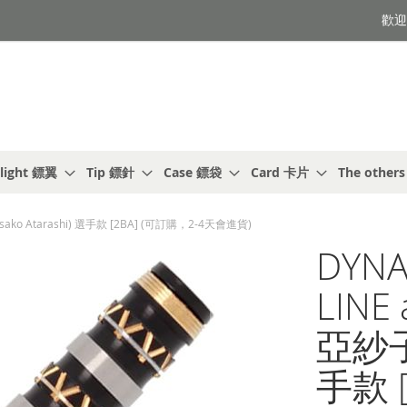
歡迎光
light 鏢翼
Tip 鏢針
Case 鏢袋
Card 卡片
The other
(Asako Atarashi) 選手款 [2BA] (可訂購，2-4天會進貨)
DYNA
LINE
亞紗子 
手款 