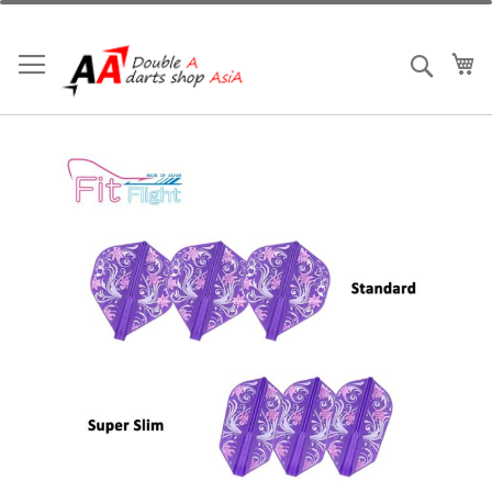
跳
到
內
我
搜索
容
Skip
to
the
end
of
the
images
gallery