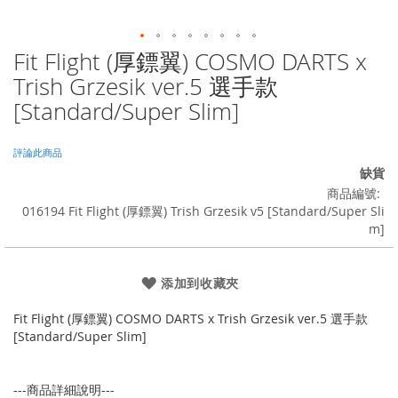
Fit Flight (厚鏢翼) COSMO DARTS x
Skip
to
Trish Grzesik ver.5 選手款
the
[Standard/Super Slim]
beginning
of
the
評論此商品
images
缺貨
gallery
商品編號
016194 Fit Flight (厚鏢翼) Trish Grzesik v5 [Standard/Super Sli
m]
添加到收藏夾
Fit Flight (厚鏢翼) COSMO DARTS x Trish Grzesik ver.5 選手款
[Standard/Super Slim]
---商品詳細說明---