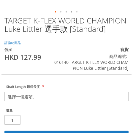
TARGET K-FLEX WORLD CHAMPION
Skip
to
Luke Littler 選手款 [Standard]
the
beginning
of
評論此商品
the
低至
有貨
images
HKD 127.99
商品編號
gallery
016140 TARGET K-FLEX WORLD CHAM
PION Luke Littler [Standard]
Shaft Length 鏢桿長度
數量