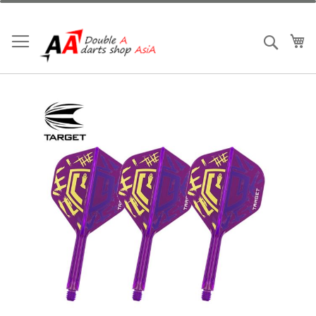
跳
到
內
我
搜索
容
Skip
to
the
end
of
the
images
gallery