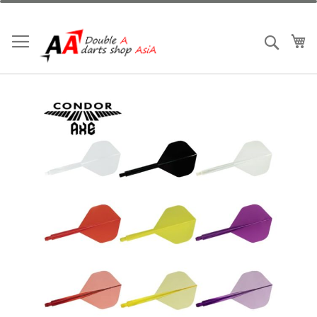
跳
到
內
我
搜索
容
Skip
to
the
end
of
the
images
gallery