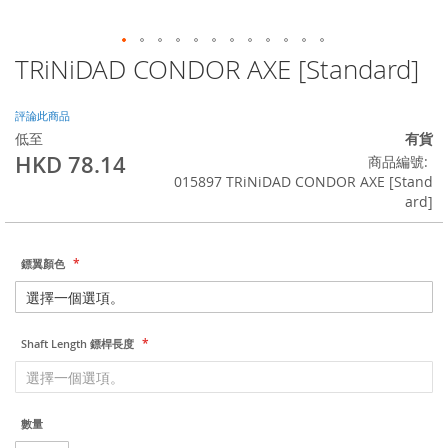
TRiNiDAD CONDOR AXE [Standard]
Skip
to
the
評論此商品
beginning
低至
有貨
of
HKD 78.14
商品編號
the
015897 TRiNiDAD CONDOR AXE [Stand
images
ard]
gallery
鏢翼顏色
Shaft Length 鏢桿長度
數量