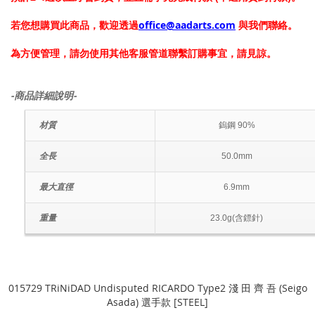
若您想購買此商品，歡迎透過
office@aadarts.com
與我們聯絡。
為方便管理，請勿使用其他客服管道聯繫訂購事宜，請見諒。
-商品詳細說明-
材質
鎢鋼 90%
全長
50.0mm
最大直徑
6.9mm
重量
23.0g(含鏢針)
015729 TRiNiDAD Undisputed RICARDO Type2 淺 田 齊 吾 (Seigo
Asada) 選手款 [STEEL]