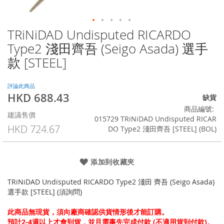
TRiNiDAD Undisputed RICARDO
Skip
to
Type2 淺田齊吾 (Seigo Asada) 選手
the
款 [STEEL]
beginning
of
the
評論此商品
images
HKD 688.43
特
缺貨
gallery
殊
商品編號
建議售價
價
015729 TRiNiDAD Undisputed RICAR
格
HKD 724.67
DO Type2 淺田齊吾 [STEEL] (BOL)
添加到收藏夾
TRiNiDAD Undisputed RICARDO Type2 淺田 齊吾 (Seigo Asada)
選手款 [STEEL] (須詢問)
此商品無現貨，須向廠商確認供貨情形後才能訂購。
預計2-4週以上才會到貨，並且需事先完成付款 (不適用貨到付款)。