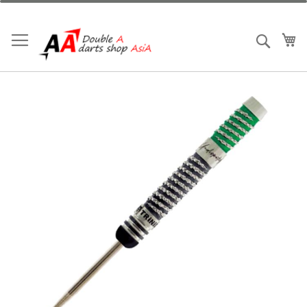
跳
到
內
我
搜索
容
Skip
to
the
end
of
the
images
gallery