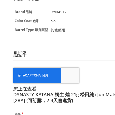
更
DYNASTY
Brand 品牌
多
信
No
Color Coat 色彩
息
其他種類
Barrel Type 鏢身類型
點評
您正在查看:
DYNASTY KATANA 桐生 煌 21g 松田純 (Jun Ma
[2BA] (可訂購，2-4天會進貨)
昵稱