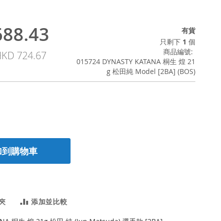
88.43
有貨
只剩下
1
個
商品編號
KD 724.67
015724 DYNASTY KATANA 桐生 煌 21
g 松田純 Model [2BA] (BOS)
加到購物車
夾
添加並比較