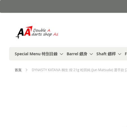
跳
到
內
容
Special Menu 特別目錄
Barrel 鏢身
Shaft 鏢桿
F
首頁
DYNASTY KATANA 桐生 煌 21g 松田純 (Jun Matsuda) 選手款
Skip
to
the
end
of
the
images
gallery