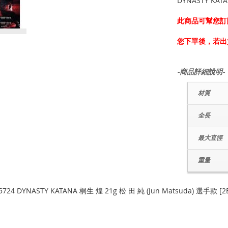
DYNASTY KATA
此商品可幫您訂
您下單後，若出
-商品詳細說明-
材質
全長
最大直徑
重量
5724 DYNASTY KATANA 桐生 煌 21g 松 田 純 (Jun Matsuda) 選手款 [2