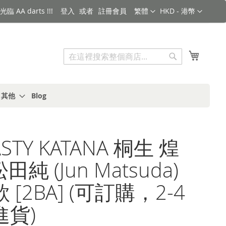
語言
金額
臨 AA darts !!!
登入
註冊會員
繁體
HKD - 港幣
搜索
我的購
搜
索
s 其他
Blog
STY KATANA 桐生 煌
松田純 (Jun Matsuda)
 [2BA] (可訂購，2-4
進貨)