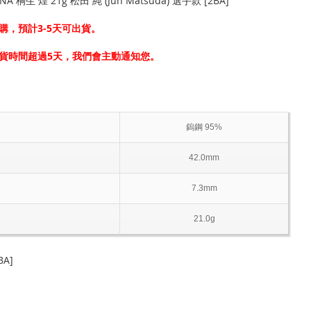
NA 桐生 煌 21g 松田 純 (Jun Matsuda) 選手款 [2BA]
購，預計3-5天可出貨。
貨時間超過5天，我們會主動通知您。
鎢鋼 95%
42.0mm
7.3mm
21.0g
BA]