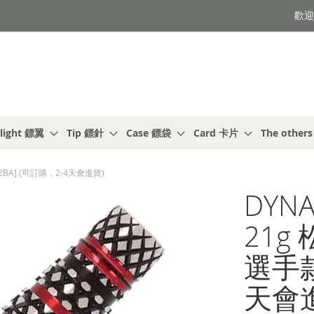
歡迎光
light 鏢翼
Tip 鏢針
Case 鏢袋
Card 卡片
The other
 [2BA] (可訂購，2-4天會進貨)
DYNA
21g 
選手款
天會