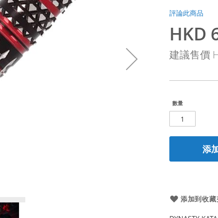
評論此商品
HKD 6
特
殊
建議售價
H
價
格
數量
添
添加到收藏