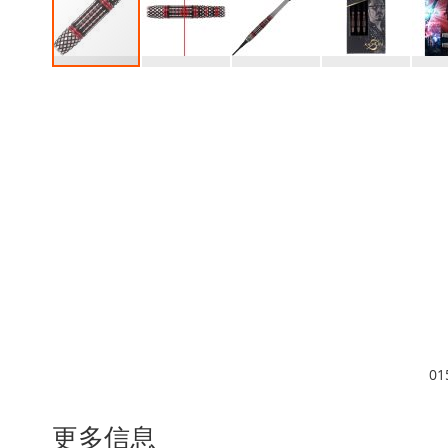
Skip
to
the
beginning
of
the
images
gallery
01
更多信息