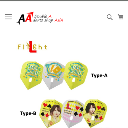
跳
到
內
我
搜索
容
Skip
to
the
end
of
the
images
gallery