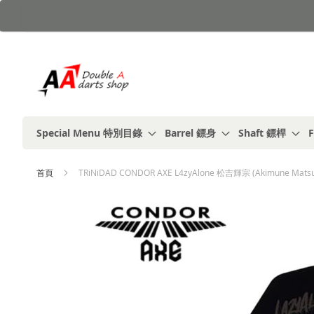
跳
到
內
容
Special Menu 特別目錄
Barrel 鏢身
Shaft 鏢桿
F
首頁
TRiNiDAD CONDOR AXE L4zyAlone 松吉輝宗 (Akimune Matsu
Skip
to
the
end
of
the
images
gallery