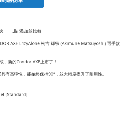
夾
添加並比較
DOR AXE L4zyAlone 松吉 輝宗 (Akimune Matsuyoshi) 選手款
，新的Condor AXE上市了！
尾翼具有高彈性，能始終保持90°，並大幅度提升了耐用性。
l [Standard]