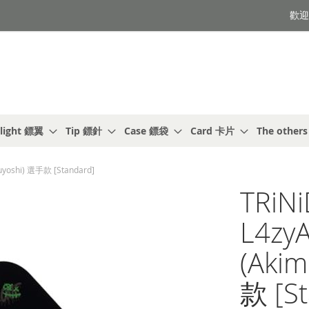
歡迎光
light 鏢翼
Tip 鏢針
Case 鏢袋
Card 卡片
The other
yoshi) 選手款 [Standard]
TRiN
L4z
(Aki
款 [St