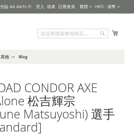
語言
金額
臨 AA darts !!!
登入
註冊會員
繁體
HKD - 港幣
搜索
我的購
搜
索
s 其他
Blog
iDAD CONDOR AXE
yAlone 松吉輝宗
mune Matsuyoshi) 選手
andard]