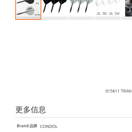
Skip
to
the
beginning
of
the
images
gallery
015611 TRiN
更多信息
更
CONDOL
Brand 品牌
多