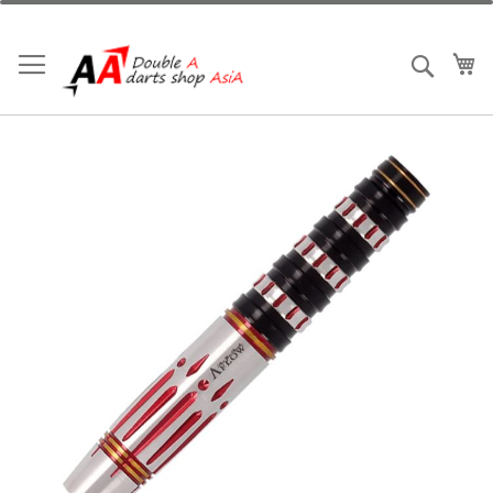
跳
到
內
我
搜索
容
Skip
to
the
end
of
the
images
gallery