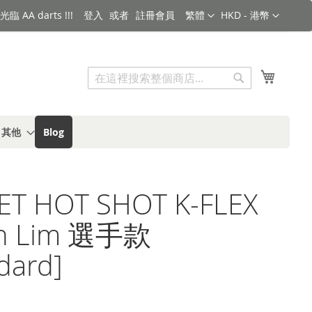
語言
金額
臨 AA darts !!!
登入
註冊會員
繁體
HKD - 港幣
搜索
我的購
搜
索
s 其他
Blog
ET HOT SHOT K-FLEX
th Lim 選手款
dard]