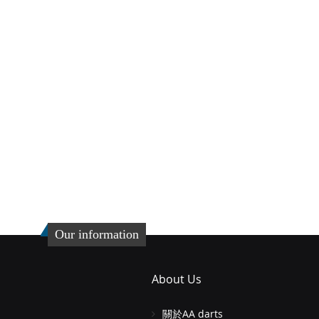
Our information
About Us
關於AA darts