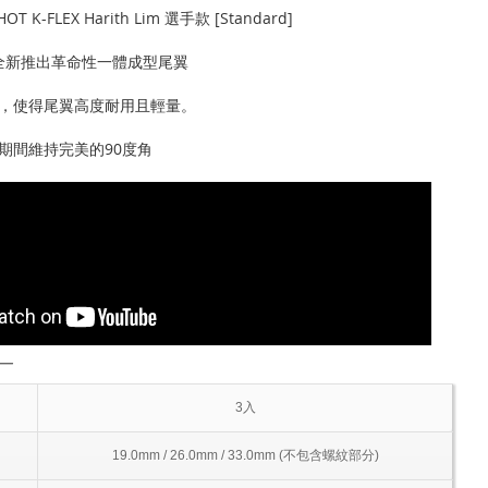
OT K-FLEX Harith Lim 選手款 [Standard]
rts全新推出革命性一體成型尾翼
，使得尾翼高度耐用且輕量。
期間維持完美的90度角
―
3入
19.0mm / 26.0mm / 33.0mm (不包含螺紋部分)