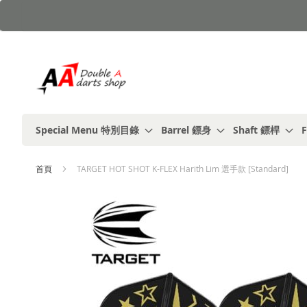
跳
到
內
容
Special Menu 特別目錄
Barrel 鏢身
Shaft 鏢桿
F
首頁
TARGET HOT SHOT K-FLEX Harith Lim 選手款 [Standard]
Skip
to
the
end
of
the
images
gallery