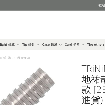
歡迎光
light 鏢翼
Tip 鏢針
Case 鏢袋
Card 卡片
The other
2BA] (可訂購，2-4天會進貨)
TRiN
地祐哉 
款 [
進貨)