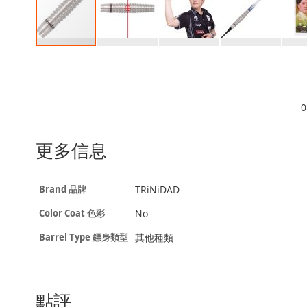
Skip
to
the
beginning
0
of
the
images
更多信息
gallery
更
TRiNiDAD
Brand 品牌
多
信
No
Color Coat 色彩
息
其他種類
Barrel Type 鏢身類型
點評