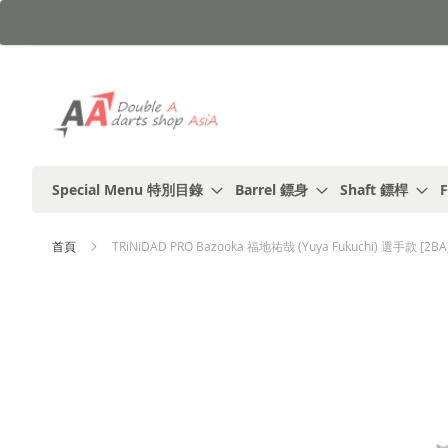
跳
到
內
容
Special Menu 特別目錄
Barrel 鏢身
Shaft 鏢桿
F
首頁
TRiNiDAD PRO Bazooka 福地祐哉 (Yuya Fukuchi) 選手款 [
Skip
to
the
end
of
the
images
gallery