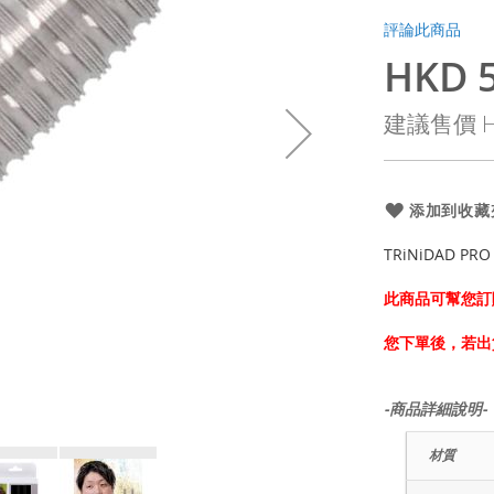
評論此商品
HKD 5
特
殊
建議售價
H
價
格
添加到收藏
TRiNiDAD PRO
此商品可幫您訂
您下單後，若出
-商品詳細說明-
材質