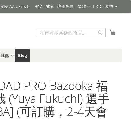
語言
金額
臨 AA darts !!!
登入
註冊會員
繁體
HKD - 港幣
搜索
我的購
搜
索
s 其他
Blog
iDAD PRO Bazooka 福
(Yuya Fukuchi) 選手
2BA] (可訂購，2-4天會