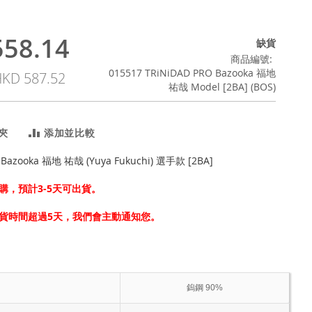
58.14
缺貨
商品編號
015517 TRiNiDAD PRO Bazooka 福地
KD 587.52
祐哉 Model [2BA] (BOS)
夾
添加並比較
 Bazooka 福地 祐哉 (Yuya Fukuchi) 選手款 [2BA]
購，預計3-5天可出貨。
貨時間超過5天，我們會主動通知您。
鎢鋼 90%