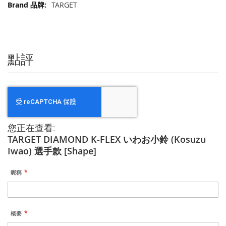
更
TARGET
多
信
息
點評
您正在查看:
TARGET DIAMOND K-FLEX いわお小鈴 (Kosuzu
Iwao) 選手款 [Shape]
昵稱
概要