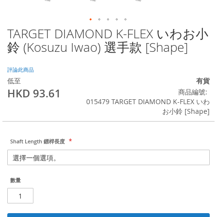
TARGET DIAMOND K-FLEX いわお小
Skip
to
鈴 (Kosuzu Iwao) 選手款 [Shape]
the
beginning
of
評論此商品
the
低至
有貨
images
HKD 93.61
商品編號
gallery
015479 TARGET DIAMOND K-FLEX いわ
お小鈴 [Shape]
Shaft Length 鏢桿長度
數量