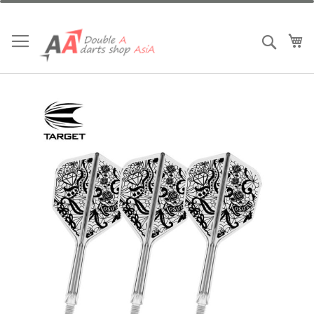
跳
到
內
我
搜索
容
Skip
to
the
end
of
the
images
gallery