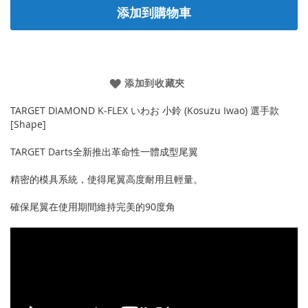
添加到購物車
添加到收藏夾
TARGET DIAMOND K-FLEX いわお 小鈴 (Kosuzu Iwao) 選手款
[Shape]
TARGET Darts全新推出革命性一體成型尾翼
精密的模具系統，使得尾翼高度耐用且輕量。
確保尾翼在使用期間維持完美的90度角