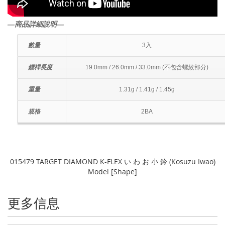
―商品詳細說明―
數量
3入
鏢桿長度
19.0mm / 26.0mm / 33.0mm (不包含螺紋部分)
重量
1.31g / 1.41g / 1.45g
規格
2BA
015479 TARGET DIAMOND K-FLEX い わ お 小 鈴 (Kosuzu Iwao)
Model [Shape]
更多信息