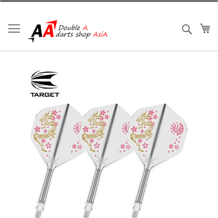
跳
到
內
我
搜索
容
Skip
to
the
end
of
the
images
gallery