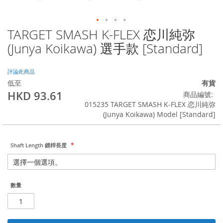
TARGET SMASH K-FLEX 恋川純弥
Skip
to
(Junya Koikawa) 選手款 [Standard]
the
beginning
of
評論此商品
the
低至
有貨
images
HKD 93.61
商品編號
gallery
015235 TARGET SMASH K-FLEX 恋川純弥
(Junya Koikawa) Model [Standard]
Shaft Length 鏢桿長度
數量