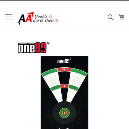
跳
到
內
我
搜索
容
Skip
to
the
end
of
the
images
gallery