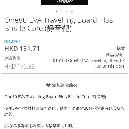
One80 EVA Travelling Board Plus
Skip
to
Bristle Core (靜音靶)
the
beginning
of
評論此商品
HKD 131.71
the
特
缺貨
images
殊
商品編號
建議售價
gallery
價
015168 One80 EVA Travelling Board P
格
HKD 170.88
lus Bristle Core
添加到收藏夾
One80 EVA Travelling Board Plus Bristle Core (靜音靶)
使用EVA泡棉材料製成的鏢靶，是專門為練習20分區域還有靶心所設
計的。
紅心區域為鬃毛製成，大幅增加耐用度！