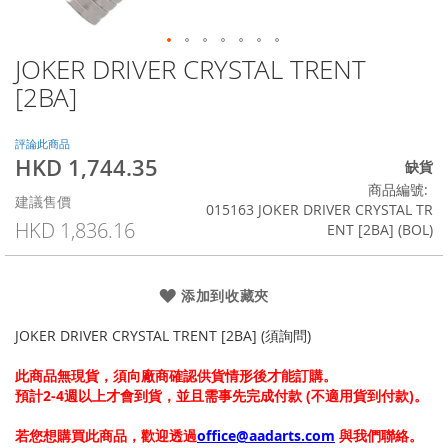
JOKER DRIVER CRYSTAL TRENT
Skip
to
[2BA]
the
beginning
of
評論此商品
HKD 1,744.35
the
特
缺貨
images
殊
商品編號
建議售價
gallery
價
015163 JOKER DRIVER CRYSTAL TR
格
HKD 1,836.16
ENT [2BA] (BOL)
添加到收藏夾
JOKER DRIVER CRYSTAL TRENT [2BA] (須詢問)
此商品無現貨，須向廠商確認供貨情形後才能訂購。
預計2-4週以上才會到貨，並且需事先完成付款 (不適用貨到付款)。
若您想購買此商品，歡迎透過
office@aadarts.com
與我們聯絡。