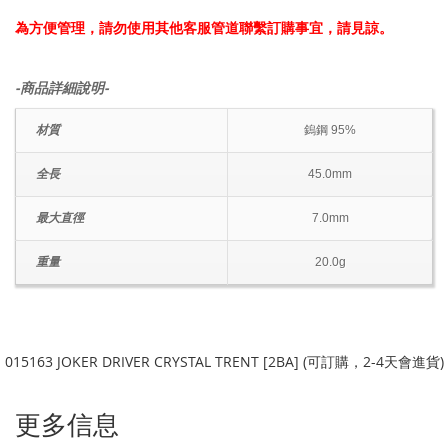
為方便管理，請勿使用其他客服管道聯繫訂購事宜，請見諒。
-商品詳細說明-
材質
鎢鋼 95%
全長
45.0mm
最大直徑
7.0mm
重量
20.0g
015163 JOKER DRIVER CRYSTAL TRENT [2BA] (可訂購，2-4天會進貨)
更多信息