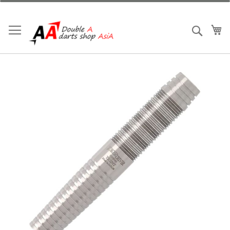
跳
到
內
我
搜索
容
Skip
to
the
end
of
the
images
gallery