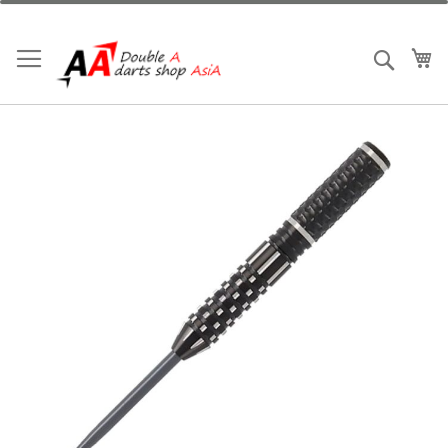
跳
到
內
我
搜索
容
Skip
to
the
end
of
the
images
gallery