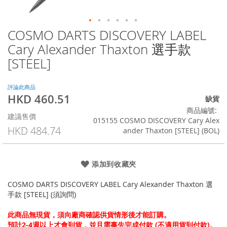
COSMO DARTS DISCOVERY LABEL
Skip
to
Cary Alexander Thaxton 選手款
the
[STEEL]
beginning
of
the
評論此商品
images
HKD 460.51
特
缺貨
gallery
殊
商品編號
建議售價
價
015155 COSMO DISCOVERY Cary Alex
格
HKD 484.74
ander Thaxton [STEEL] (BOL)
添加到收藏夾
COSMO DARTS DISCOVERY LABEL Cary Alexander Thaxton 選
手款 [STEEL] (須詢問)
此商品無現貨，須向廠商確認供貨情形後才能訂購。
預計2-4週以上才會到貨，並且需事先完成付款 (不適用貨到付款)。