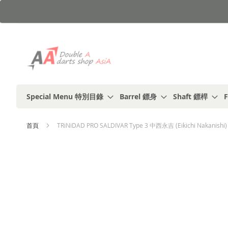
跳
到
內
容
Special Menu 特別目錄
Barrel 鏢身
Shaft 鏢桿
F
首頁
TRiNiDAD PRO SALDIVAR Type 3 中西永吉 (Eikichi Nakanishi
Skip
to
the
end
of
the
images
gallery