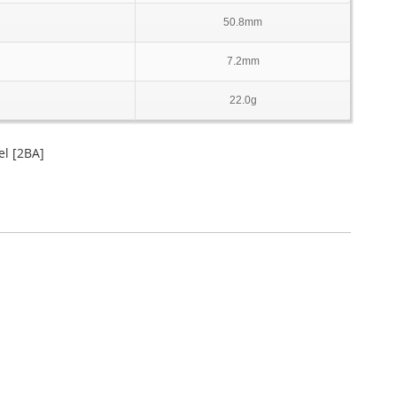
50.8mm
7.2mm
22.0g
l [2BA]