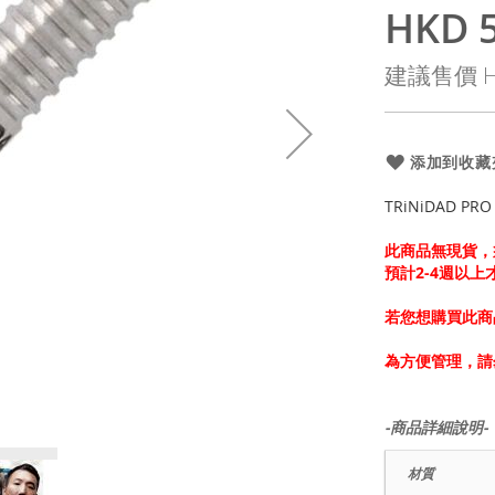
HKD 5
特
殊
建議售價
H
價
格
添加到收藏
TRiNiDAD PRO 
此商品無現貨，
預計2-4週以
若您想購買此商
為方便管理，請
-商品詳細說明-
材質