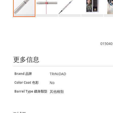
Skip
to
the
beginning
of
015040
the
images
gallery
更多信息
更
TRiNiDAD
Brand 品牌
多
信
No
Color Coat 色彩
息
其他種類
Barrel Type 鏢身類型