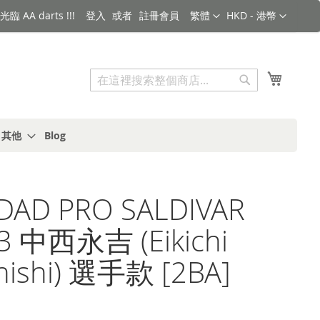
語言
金額
臨 AA darts !!!
登入
註冊會員
繁體
HKD - 港幣
搜索
我的購
搜
索
s 其他
Blog
iDAD PRO SALDIVAR
 3 中西永吉 (Eikichi
nishi) 選手款 [2BA]