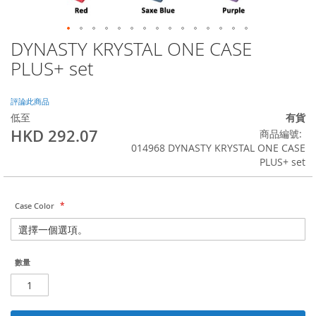
DYNASTY KRYSTAL ONE CASE
Skip
to
PLUS+ set
the
beginning
of
評論此商品
the
低至
有貨
images
HKD 292.07
商品編號
gallery
014968 DYNASTY KRYSTAL ONE CASE
PLUS+ set
Case Color
數量