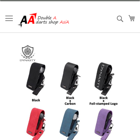
跳
到
內
我
搜索
容
Skip
to
the
end
of
the
images
gallery