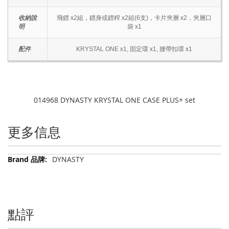
收納說
飛鏢 x2組，鏢身或鏢桿 x2組(6支)，卡片夾層 x2，夾層口
明
袋 x1
配件
KRYSTAL ONE x1, 固定環 x1, 腰帶扣環 x1
014968 DYNASTY KRYSTAL ONE CASE PLUS+ set
更多信息
更
DYNASTY
多
信
息
點評