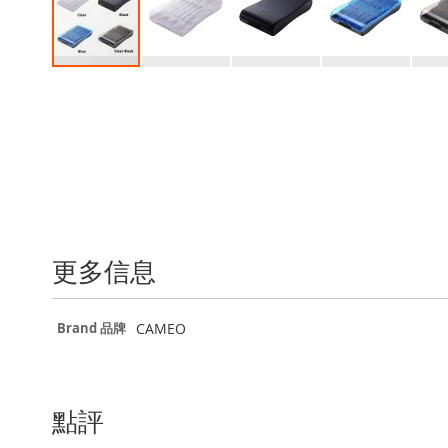
Skip
to
the
beginning
of
the
images
gallery
更多信息
更
CAMEO
Brand 品牌
多
信
息
點評