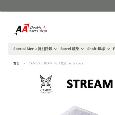
跳
到
內
容
Special Menu 特別目錄
Barrel 鏢身
Shaft 鏢桿
F
首頁
CAMEO STREAM NEO 鏢盒 Darts Case
Skip
to
the
end
of
the
images
gallery