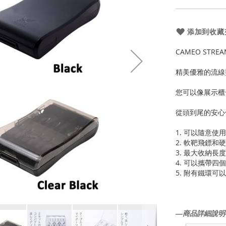
添加到收藏
CAMEO STREA
精美優雅的流線
您可以像展示櫃
從頭到尾的安心
1. 可以隨意
2. 軟靶飛鏢
3. 最大收納長度
4. 可以攜帶四
5. 附有鐵環可
―商品詳細說明