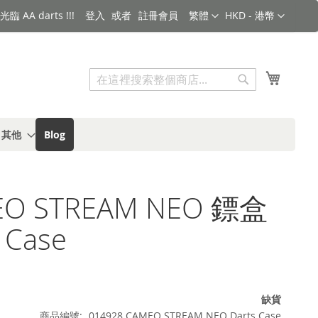
語言
金額
臨 AA darts !!!
登入
註冊會員
繁體
HKD - 港幣
搜索
我的購
搜
索
s 其他
Blog
EO STREAM NEO 鏢盒
 Case
缺貨
商品編號
014928 CAMEO STREAM NEO Darts Case