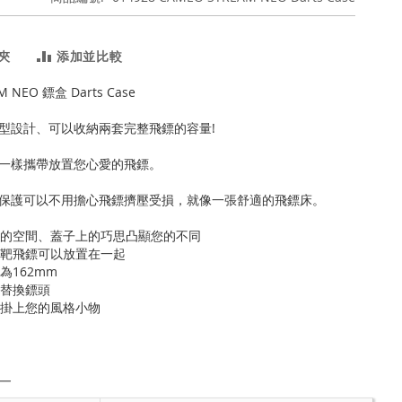
夾
添加並比較
M NEO 鏢盒 Darts Case
型設計、可以收納兩套完整飛鏢的容量!
一樣攜帶放置您心愛的飛鏢。
保護可以不用擔心飛鏢擠壓受損，就像一張舒適的飛鏢床。
使用的空間、蓋子上的巧思凸顯您的不同
和硬靶飛鏢可以放置在一起
為162mm
個替換鏢頭
以掛上您的風格小物
―