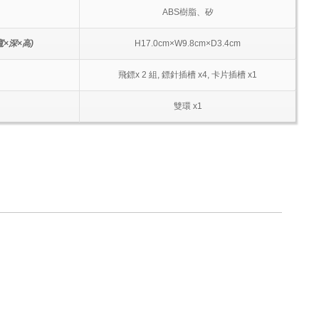
ABS樹脂、矽
×深×高)
H17.0cm×W9.8cm×D3.4cm
飛鏢x 2 組, 鏢針插槽 x4, 卡片插槽 x1
雙環 x1