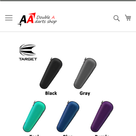
跳
到
內
我
搜索
容
Skip
to
the
end
of
the
images
gallery