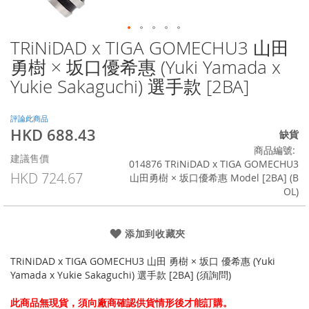
TRiNiDAD x TIGA GOMECHU3 山田
Skip
to
勇樹 × 坂口優希惠 (Yuki Yamada x
the
Yukie Sakaguchi) 選手款 [2BA]
beginning
of
the
評論此商品
images
HKD 688.43
特
缺貨
gallery
殊
商品編號
建議售價
價
014876 TRiNiDAD x TIGA GOMECHU3
格
HKD 724.67
山田勇樹 × 坂口優希惠 Model [2BA] (B
OL)
添加到收藏夾
TRiNiDAD x TIGA GOMECHU3 山田 勇樹 × 坂口 優希惠 (Yuki
Yamada x Yukie Sakaguchi) 選手款 [2BA] (須詢問)
此商品無現貨，須向廠商確認供貨情形後才能訂購。