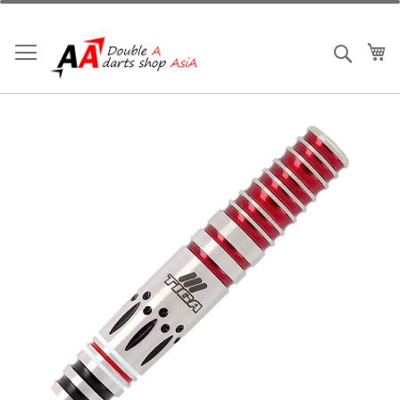
跳
到
內
我
搜索
容
Skip
to
the
end
of
the
images
gallery