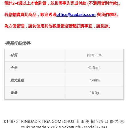
預計2-4週以上才會到貨，並且需事先完成付款 (不適用貨到付款)。
若您想購買此商品，歡迎透過
office@aadarts.com
與我們聯絡。
為方便管理，請勿使用其他客服管道聯繫訂購事宜，請見諒。
-商品詳細說明-
材質
鎢鋼 90%
全長
41.5mm
最大直徑
7.4mm
重量
18.0g
014876 TRiNiDAD x TIGA GOMECHU3 山 田 勇 樹 × 坂 口 優 希 惠
(Yuki Yamada x Yukie Sakaguchi) Model [2BA]