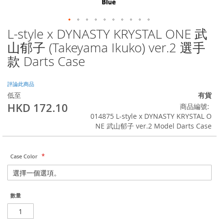
L-style x DYNASTY KRYSTAL ONE 武
Skip
to
山郁子 (Takeyama Ikuko) ver.2 選手
the
款 Darts Case
beginning
of
the
評論此商品
images
低至
有貨
gallery
HKD 172.10
商品編號
014875 L-style x DYNASTY KRYSTAL O
NE 武山郁子 ver.2 Model Darts Case
Case Color
數量