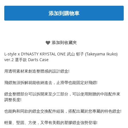
添加到購物車
添加到收藏夾
L-style x DYNASTY KRYSTAL ONE 武山 郁子 (Takeyama Ikuko)
ver.2 選手款 Darts Case
用透明素材來創造整體感的設計鏢盒!
飛鏢無須拆解就能收納進去，止滑帶也能固定好飛鏢!
鏢盒整體部分可以拆開來至少三部分，可以使用附贈的中段配件來
調整長度!
也能夠和同款的鏢盒交換配件組裝，搭配出屬於您專屬的特色鏢盒!
輕量、堅固、方便，又帶有美觀的塑膠鏢盒強勢登場!