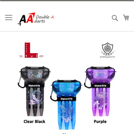
跳
到
內
我
搜索
容
Skip
to
the
end
of
the
images
gallery