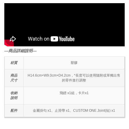
―商品詳細說明―
材質
塑膠
商品
H14.6cm×W9.0cm×D4.2cm，*長度可以使用隨附或單獨出售
尺寸
的零件進行調整
收納
飛鏢 x1組，卡片x1
說明
配件
金屬掛勾 x1、止滑帶 x1、CUSTOM ONE Joint(短) x1