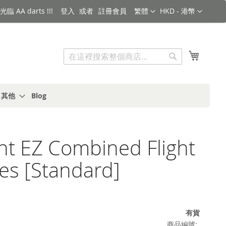
語言
金額
臨 AA darts !!!
登入
註冊會員
繁體
HKD - 港幣
搜索
我的購
搜
索
s 其他
Blog
ght EZ Combined Flight
es [Standard]
有貨
商品編號