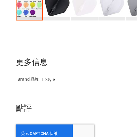
Skip
to
the
beginning
of
the
更多信息
images
gallery
更
L-Style
Brand 品牌
多
信
息
點評