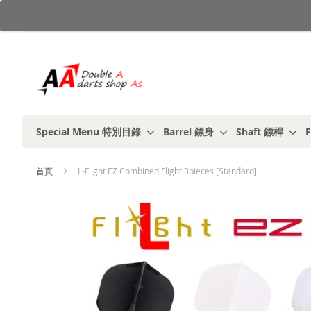
跳
到
內
容
Special Menu 特別目錄
Barrel 鏢身
Shaft 鏢桿
F
首頁
L-Flight EZ Combined Flight 3pieces [Standard]
Skip
to
the
end
of
the
images
gallery