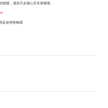
的鏢翼，讓您不必擔心丟失香檳環。
××
購買及使用香檳環