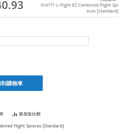
0.93
014771 L-Flight EZ Combined Flight 3pi
eces [Standard]
加到購物車
夾
添加並比較
mbined Flight 3pieces [Standard]