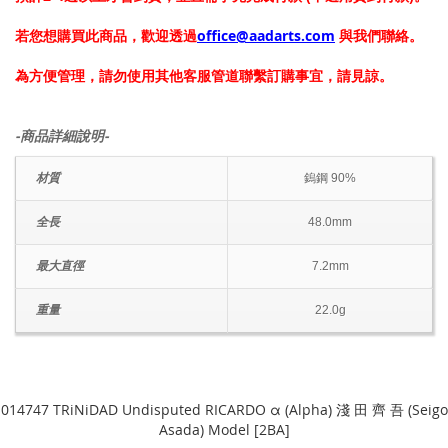
若您想購買此商品，歡迎透過
office@aadarts.com
與我們聯絡。
為方便管理，請勿使用其他客服管道聯繫訂購事宜，請見諒。
-商品詳細說明-
材質
鎢鋼 90%
全長
48.0mm
最大直徑
7.2mm
重量
22.0g
014747 TRiNiDAD Undisputed RICARDO α (Alpha) 淺 田 齊 吾 (Seigo
Asada) Model [2BA]