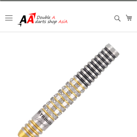
跳
到
內
我
搜索
容
Skip
to
the
end
of
the
images
gallery