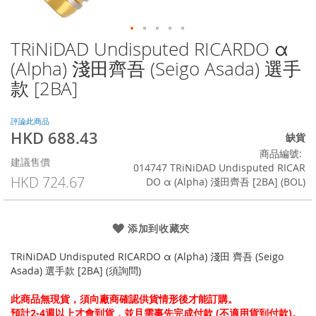
TRiNiDAD Undisputed RICARDO α
Skip
to
(Alpha) 淺田齊吾 (Seigo Asada) 選手
the
款 [2BA]
beginning
of
the
評論此商品
images
HKD 688.43
特
缺貨
gallery
殊
商品編號
建議售價
價
014747 TRiNiDAD Undisputed RICAR
格
HKD 724.67
DO α (Alpha) 淺田齊吾 [2BA] (BOL)
添加到收藏夾
TRiNiDAD Undisputed RICARDO α (Alpha) 淺田 齊吾 (Seigo
Asada) 選手款 [2BA] (須詢問)
此商品無現貨，須向廠商確認供貨情形後才能訂購。
預計2-4週以上才會到貨，並且需事先完成付款 (不適用貨到付款)。