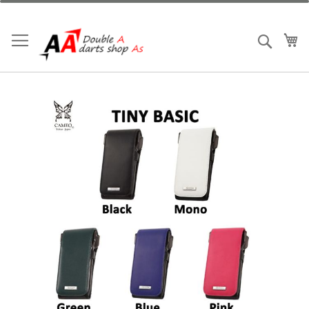
跳
到
內
我
搜索
容
Skip
to
the
end
of
the
images
gallery