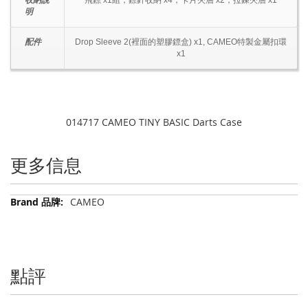
收納說
飛鏢 x1組，鏢針收納 x4，卡片夾層 x2，拉鍊夾層 x1
明
配件
Drop Sleeve 2(裡面的塑膠鏢盒) x1, CAMEO特製金屬扣環
x1
014717 CAMEO TINY BASIC Darts Case
更多信息
更
CAMEO
多
信
息
點評