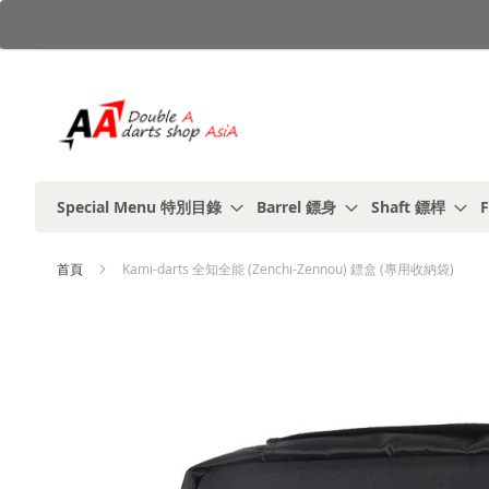
跳
到
內
容
Special Menu 特別目錄
Barrel 鏢身
Shaft 鏢桿
F
首頁
Kami-darts 全知全能 (Zenchi-Zennou) 鏢盒 (專用收納袋)
Skip
to
the
end
of
the
images
gallery