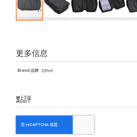
Skip
to
the
beginning
of
更多信息
the
images
gallery
更
Other
Brand 品牌
多
信
息
點評