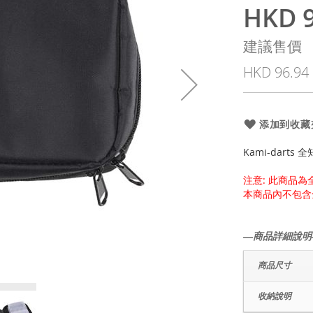
HKD 9
特
殊
建議售價
價
HKD 96.94
格
添加到收藏
Kami-darts 
注意: 此商品
本商品內不包含
―商品詳細說明
商品尺寸
收納說明