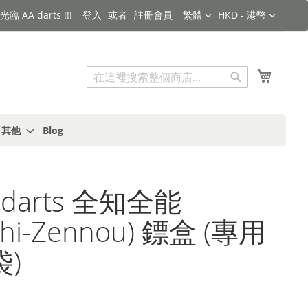
語言
金額
臨 AA darts !!!
登入
註冊會員
繁體
HKD - 港幣
搜索
我的購
搜
索
s 其他
Blog
-darts 全知全能
chi-Zennou) 鏢盒 (專用
)