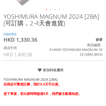
YOSHIMURA MAGNUM 2024 [2BA]
Skip
to
(可訂購，2-4天會進貨)
the
beginning
of
評論此商品
HKD 1,330.36
the
特
缺貨
images
殊
商品編號
建議售價
gallery
價
014606 YOSHIMURA MAGNUM 20
格
HKD 1,400.38
24 [2BA] (BOS)
添加到收藏夾
YOSHIMURA MAGNUM 2024 [2BA]
此商品可幫您訂購，預計3-5天可出貨。
您下單後，若出貨時間超過5天，我們會主動通知您。