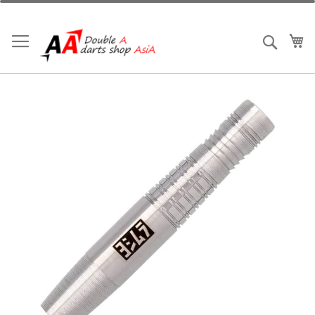
跳
到
內
我
搜索
容
Skip
to
the
end
of
the
images
gallery