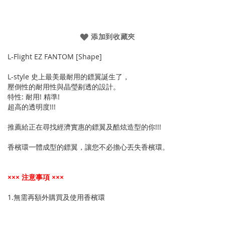
添加到收藏夾
L-Flight EZ FANTOM [Shape]
L-style 史上最美最耐用的鏢翼誕生了，
壓倒性的耐用性與晶瑩剔透的設計。
特性: 耐用! 精準!
超高的透明度!!!
推薦給正在尋找經濟實惠的鏢翼及酷炫造型的你!!!
香檳環一體成型的鏢翼，讓您不必擔心丟失香檳環。
××× 注意事項 ×××
1.無需再額外購買及使用香檳環