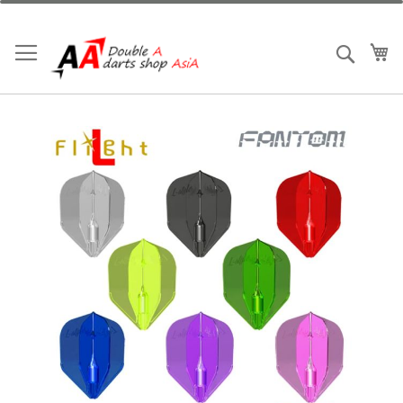
跳
到
內
我
搜索
容
Skip
to
the
end
of
the
images
gallery