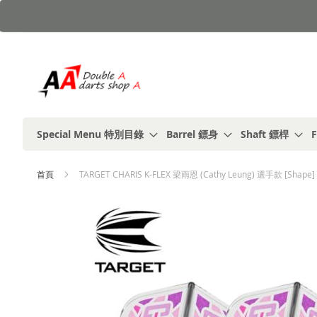
跳
到
內
容
Special Menu 特別目錄
Barrel 鏢身
Shaft 鏢桿
F
首頁
TARGET CHARIS K-FLEX 梁雨恩 (Cathy Leung) 選手款 [Shape]
Skip
to
the
end
of
the
images
gallery