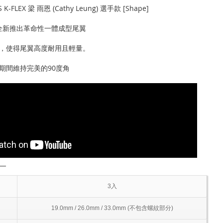
S K-FLEX 梁 雨恩 (Cathy Leung) 選手款 [Shape]
rts全新推出革命性一體成型尾翼
，使得尾翼高度耐用且輕量。
期間維持完美的90度角
―
3入
19.0mm / 26.0mm / 33.0mm (不包含螺紋部分)