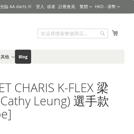
語言
金額
臨 AA darts !!!
登入
註冊會員
繁體
HKD - 港幣
搜索
我的購
搜
索
s 其他
Blog
ET CHARIS K-FLEX 梁
Cathy Leung) 選手款
e]