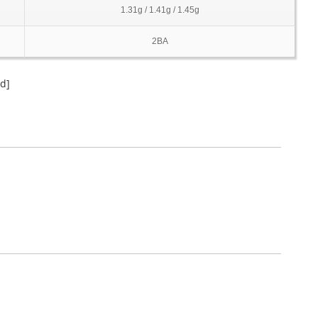
1.31g / 1.41g / 1.45g
2BA
d]