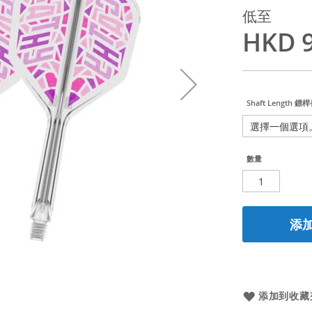
低至
HKD 9
Shaft Length 鏢
數量
添
添加到收藏