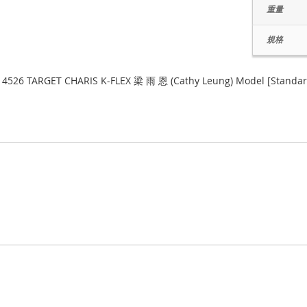
重量
規格
14526 TARGET CHARIS K-FLEX 梁 雨 恩 (Cathy Leung) Model [Standar