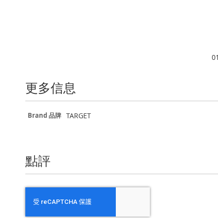
0
更多信息
更
TARGET
Brand 品牌
多
信
息
點評