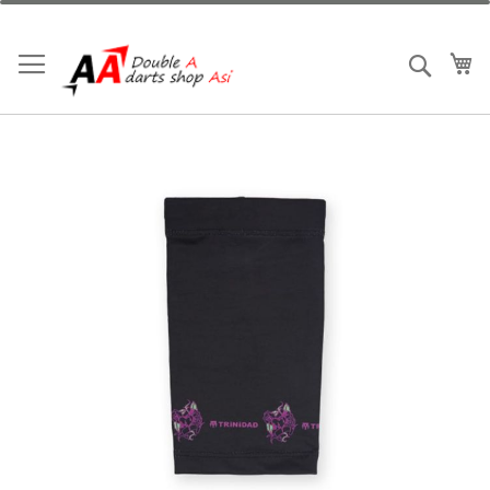
跳
到
內
我
搜索
容
Skip
to
the
end
of
the
images
gallery