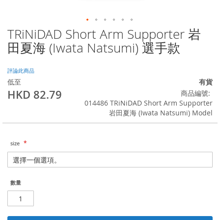
TRiNiDAD Short Arm Supporter 岩
Skip
to
田夏海 (Iwata Natsumi) 選手款
the
beginning
of
評論此商品
the
低至
有貨
images
HKD 82.79
商品編號
gallery
014486 TRiNiDAD Short Arm Supporter
岩田夏海 (Iwata Natsumi) Model
size
數量