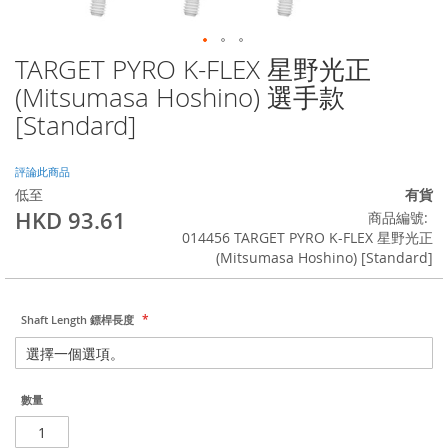
TARGET PYRO K-FLEX 星野光正
Skip
to
(Mitsumasa Hoshino) 選手款
the
[Standard]
beginning
of
the
評論此商品
images
低至
有貨
gallery
HKD 93.61
商品編號
014456 TARGET PYRO K-FLEX 星野光正
(Mitsumasa Hoshino) [Standard]
Shaft Length 鏢桿長度
數量