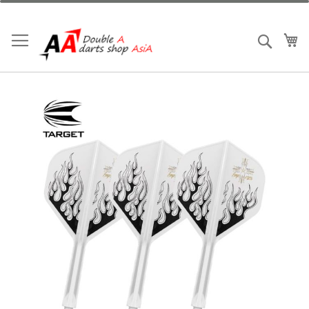
跳
到
內
我
搜索
容
Skip
to
the
end
of
the
images
gallery