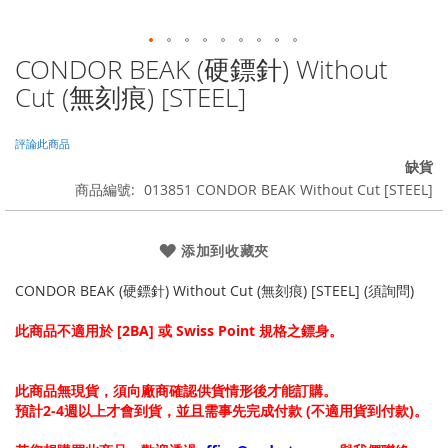
CONDOR BEAK (硬鏢針) Without
Skip
to
Cut (無刻痕) [STEEL]
the
beginning
of
評論此商品
the
缺貨
images
商品編號
013851 CONDOR BEAK Without Cut [STEEL]
gallery
添加到收藏夾
CONDOR BEAK (硬鏢針) Without Cut (無刻痕) [STEEL] (須詢問)
此商品不適用於 [2BA] 或 Swiss Point 規格之鏢身。
此商品無現貨，須向廠商確認供貨情形後才能訂購。
預計2-4週以上才會到貨，並且需事先完成付款 (不適用貨到付款)。