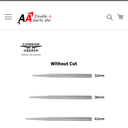
跳
到
內
我
搜索
容
Skip
to
the
end
of
the
images
gallery