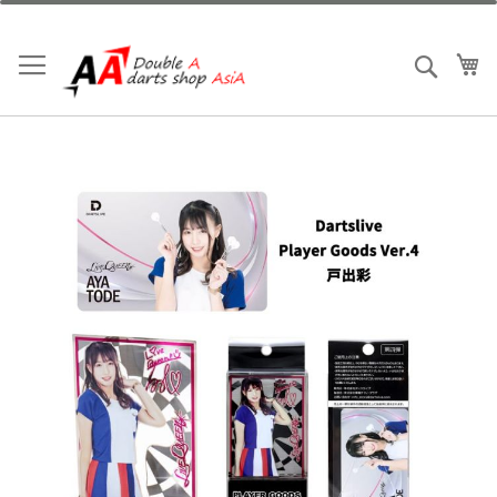
跳
到
內
我
搜索
容
Skip
to
the
end
of
the
images
gallery