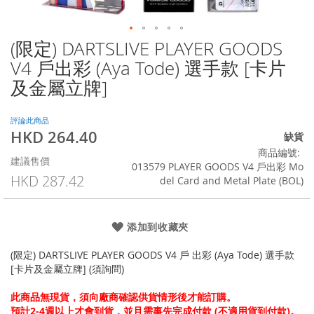
(限定) DARTSLIVE PLAYER GOODS
Skip
to
V4 戶出彩 (Aya Tode) 選手款 [卡片
the
及金屬立牌]
beginning
of
the
評論此商品
images
HKD 264.40
特
缺貨
gallery
殊
商品編號
建議售價
價
013579 PLAYER GOODS V4 戶出彩 Mo
格
HKD 287.42
del Card and Metal Plate (BOL)
添加到收藏夾
(限定) DARTSLIVE PLAYER GOODS V4 戶 出彩 (Aya Tode) 選手款
[卡片及金屬立牌] (須詢問)
此商品無現貨，須向廠商確認供貨情形後才能訂購。
預計2-4週以上才會到貨，並且需事先完成付款 (不適用貨到付款)。