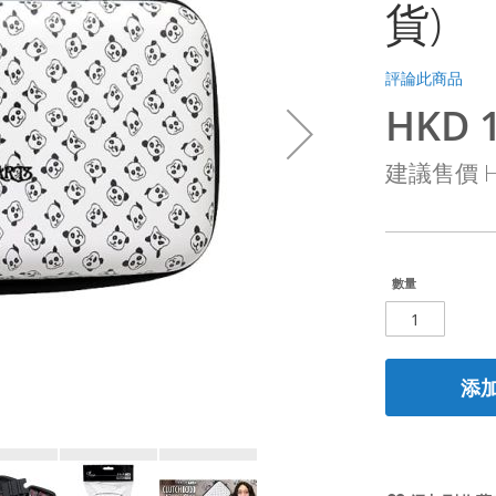
貨)
評論此商品
HKD 1
特
殊
建議售價
H
價
格
數量
添