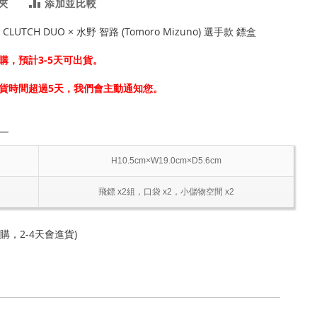
夾
添加並比較
 CLUTCH DUO × 水野 智路 (Tomoro Mizuno) 選手款 鏢盒
購，預計3-5天可出貨。
貨時間超過5天，我們會主動通知您。
―
H10.5cm×W19.0cm×D5.6cm
飛鏢 x2組，口袋 x2，小儲物空間 x2
 (可訂購，2-4天會進貨)