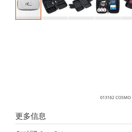
Skip
to
the
beginning
of
the
images
gallery
013162 COSMO 
更多信息
更