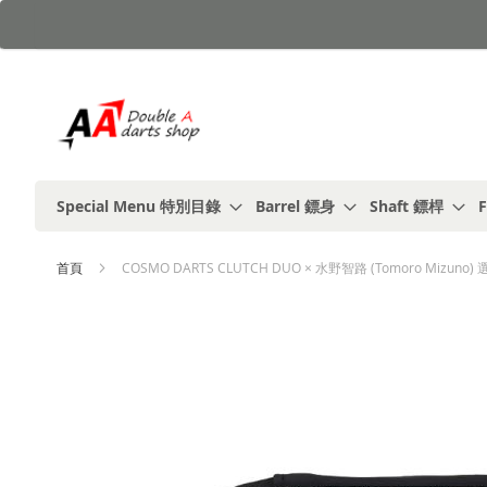
跳
到
內
容
Special Menu 特別目錄
Barrel 鏢身
Shaft 鏢桿
F
首頁
COSMO DARTS CLUTCH DUO × 水野智路 (Tomoro Mizuno
Skip
to
the
end
of
the
images
gallery