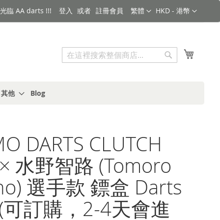
語言
金額
臨 AA darts !!!
登入
註冊會員
繁體
HKD - 港幣
搜索
我的購
搜
索
s 其他
Blog
O DARTS CLUTCH
× 水野智路 (Tomoro
no) 選手款 鏢盒 Darts
e (可訂購，2-4天會進