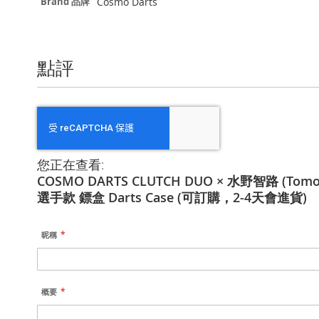
Cosmo Darts
Brand 品牌
多
信
息
點評
您正在查看:
COSMO DARTS CLUTCH DUO × 水野智路 (Tomor
選手款 鏢盒 Darts Case (可訂購，2-4天會進貨)
昵稱
概要