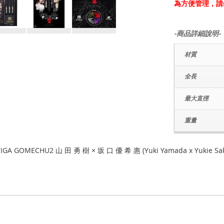
為方便管理，請
-商品詳細說明-
材質
全長
最大直徑
重量
TIGA GOMECHU2 山 田 勇 樹 × 坂 口 優 希 惠 (Yuki Yamada x Yukie Sak