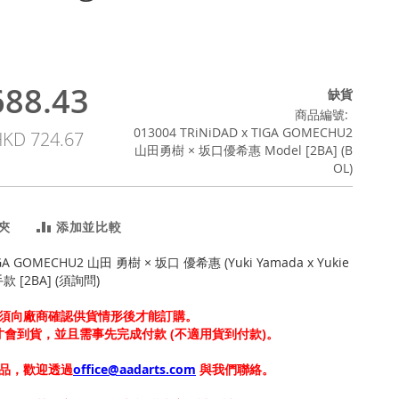
88.43
缺貨
商品編號
013004 TRiNiDAD x TIGA GOMECHU2
KD 724.67
山田勇樹 × 坂口優希惠 Model [2BA] (B
OL)
夾
添加並比較
IGA GOMECHU2 山田 勇樹 × 坂口 優希惠 (Yuki Yamada x Yukie
手款 [2BA] (須詢問)
須向廠商確認供貨情形後才能訂購。
上才會到貨，並且需事先完成付款 (不適用貨到付款)。
品，歡迎透過
office@aadarts.com
與我們聯絡。