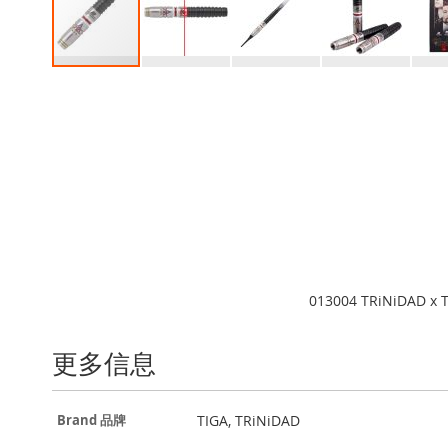
Skip
to
the
beginning
of
the
images
gallery
013004 TRiNiDAD x 
更多信息
更
TIGA, TRiNiDAD
Brand 品牌
多