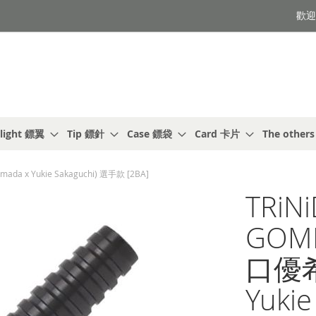
歡迎光
light 鏢翼
Tip 鏢針
Case 鏢袋
Card 卡片
The other
da x Yukie Sakaguchi) 選手款 [2BA]
TRiNi
GOM
口優希惠
Yuki