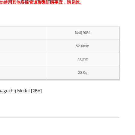
勿使用其他客服管道聯繫訂購事宜，請見諒。
鎢鋼 90%
52.0mm
7.0mm
22.6g
aguchi) Model [2BA]