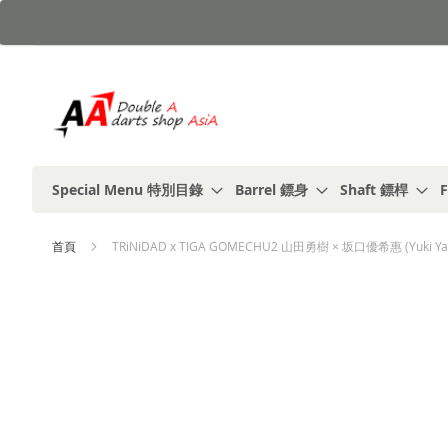
跳
到
內
容
Special Menu 特別目錄
Barrel 鏢身
Shaft 鏢桿
F
首頁
TRiNiDAD x TIGA GOMECHU2 山田勇樹 × 坂口優希惠 (Yuki Yama
Skip
to
the
end
of
the
images
gallery