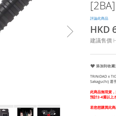
[2BA]
評論此商品
HKD 6
特
殊
建議售價
H
價
格
添加到收藏
TRiNiDAD x T
Sakaguchi) 選
此商品無現貨，
預計2-4週以
若您想購買此商