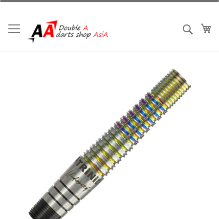
跳
到
內
我
搜索
容
Skip
to
the
end
of
the
images
gallery