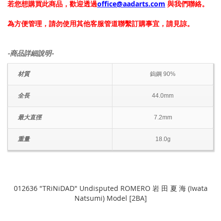
若您想購買此商品，歡迎透過
office@aadarts.com
與我們聯絡。
為方便管理，請勿使用其他客服管道聯繫訂購事宜，請見諒。
-商品詳細說明-
材質
鎢鋼 90%
全長
44.0mm
最大直徑
7.2mm
重量
18.0g
012636 "TRiNiDAD" Undisputed ROMERO 岩 田 夏 海 (Iwata
Natsumi) Model [2BA]