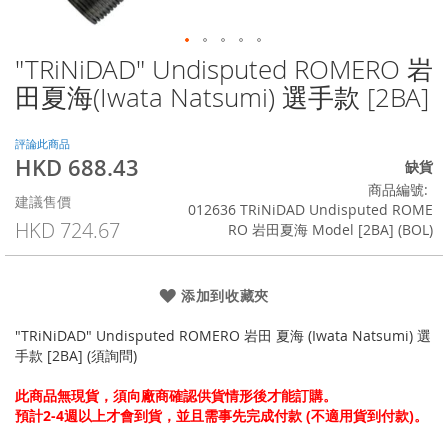
"TRiNiDAD" Undisputed ROMERO 岩
Skip
to
田夏海(Iwata Natsumi) 選手款 [2BA]
the
beginning
of
評論此商品
HKD 688.43
the
特
缺貨
images
殊
商品編號
建議售價
gallery
價
012636 TRiNiDAD Undisputed ROME
格
HKD 724.67
RO 岩田夏海 Model [2BA] (BOL)
添加到收藏夾
"TRiNiDAD" Undisputed ROMERO 岩田 夏海 (Iwata Natsumi) 選
手款 [2BA] (須詢問)
此商品無現貨，須向廠商確認供貨情形後才能訂購。
預計2-4週以上才會到貨，並且需事先完成付款 (不適用貨到付款)。