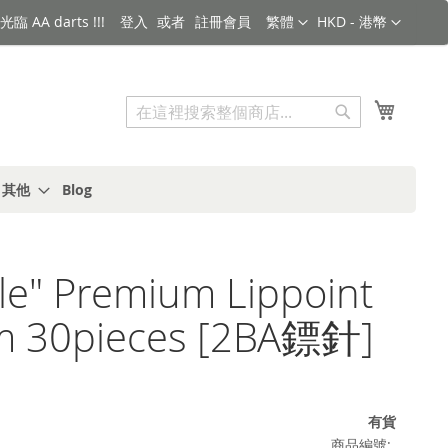
語言
金額
臨 AA darts !!!
登入
註冊會員
繁體
HKD - 港幣
搜索
我的購
搜
索
s 其他
Blog
yle" Premium Lippoint
 30pieces [2BA鏢針]
有貨
商品編號