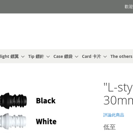
歡迎光
light 鏢翼
Tip 鏢針
Case 鏢袋
Card 卡片
The other
"L-st
30mm
評論此商品
低至