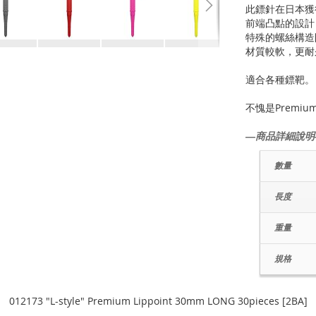
此鏢針在日本獲
前端凸點的設計
特殊的螺絲構造
材質較軟，更耐
適合各種鏢靶。
不愧是Premiu
―商品詳細說明
數量
長度
重量
規格
012173 "L-style" Premium Lippoint 30mm LONG 30pieces [2BA]