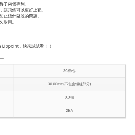
得了兩個專利。
，讓飛鏢可以更好上靶。
防止鏢針鬆脫的問題。
久耐用。
m Lippoint，快來試試看！！
―
30根/包
30.00mm(不包含螺絲部分)
0.34g
2BA