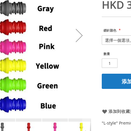
HKD 3
鏢針顏色
數量
添
添加到收藏
"L-style" Pre