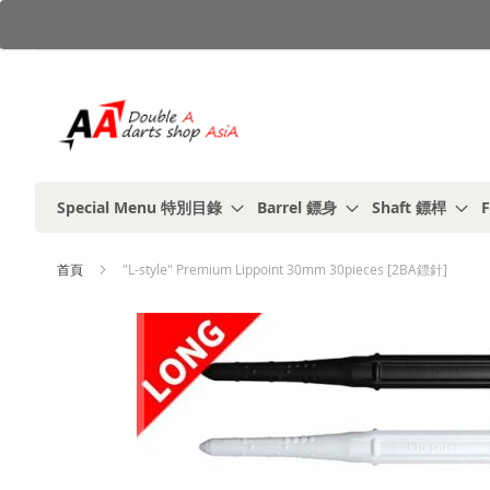
跳
到
內
容
Special Menu 特別目錄
Barrel 鏢身
Shaft 鏢桿
F
首頁
"L-style" Premium Lippoint 30mm 30pieces [2BA鏢針]
Skip
to
the
end
of
the
images
gallery