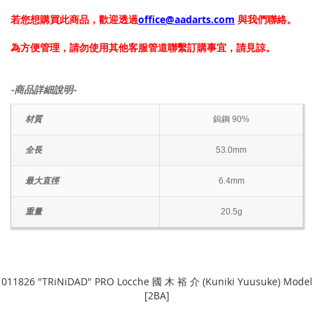
若您想購買此商品，歡迎透過
office@aadarts.com
與我們聯絡。
為方便管理，請勿使用其他客服管道聯繫訂購事宜，請見諒。
-商品詳細說明-
材質
鎢鋼 90%
全長
53.0mm
最大直徑
6.4mm
重量
20.5g
011826 "TRiNiDAD" PRO Locche 國 木 裕 介 (Kuniki Yuusuke) Model
[2BA]