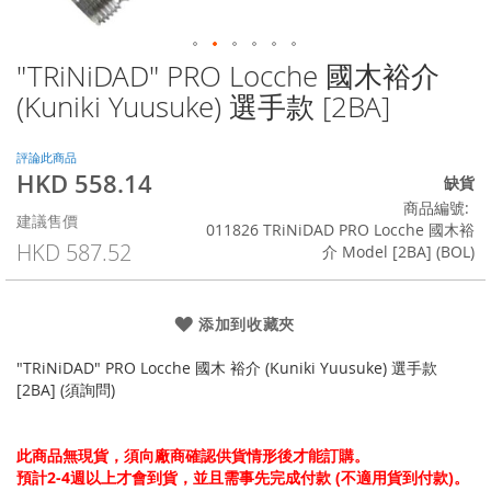
"TRiNiDAD" PRO Locche 國木裕介
Skip
to
(Kuniki Yuusuke) 選手款 [2BA]
the
beginning
of
評論此商品
HKD 558.14
the
特
缺貨
images
殊
商品編號
建議售價
gallery
價
011826 TRiNiDAD PRO Locche 國木裕
格
HKD 587.52
介 Model [2BA] (BOL)
添加到收藏夾
"TRiNiDAD" PRO Locche 國木 裕介 (Kuniki Yuusuke) 選手款
[2BA] (須詢問)
此商品無現貨，須向廠商確認供貨情形後才能訂購。
預計2-4週以上才會到貨，並且需事先完成付款 (不適用貨到付款)。