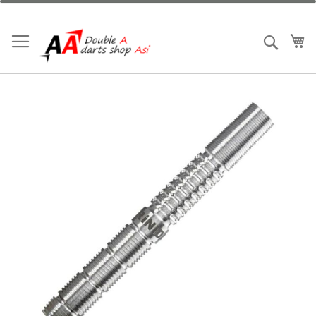
跳
到
內
我
搜索
容
Skip
to
the
end
of
the
images
gallery