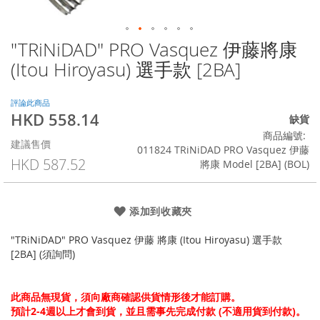
"TRiNiDAD" PRO Vasquez 伊藤將康
Skip
to
(Itou Hiroyasu) 選手款 [2BA]
the
beginning
of
評論此商品
HKD 558.14
the
特
缺貨
images
殊
商品編號
建議售價
gallery
價
011824 TRiNiDAD PRO Vasquez 伊藤
格
HKD 587.52
將康 Model [2BA] (BOL)
添加到收藏夾
"TRiNiDAD" PRO Vasquez 伊藤 將康 (Itou Hiroyasu) 選手款
[2BA] (須詢問)
此商品無現貨，須向廠商確認供貨情形後才能訂購。
預計2-4週以上才會到貨，並且需事先完成付款 (不適用貨到付款)。