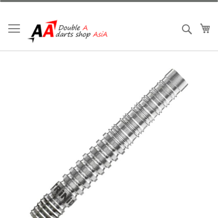
跳
到
內
我
搜索
容
Skip
to
the
end
of
the
images
gallery