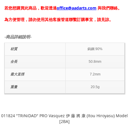
若您想購買此商品，歡迎透過
office@aadarts.com
與我們聯絡。
為方便管理，請勿使用其他客服管道聯繫訂購事宜，請見諒。
-商品詳細說明-
材質
鎢鋼 90%
全長
50.8mm
最大直徑
7.2mm
重量
20.5g
011824 "TRiNiDAD" PRO Vasquez 伊 藤 將 康 (Itou Hiroyasu) Model
[2BA]