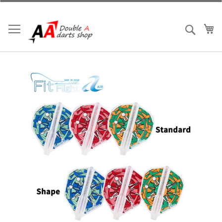
跳
到
內
我
搜索
容
Skip
to
the
end
of
the
images
gallery