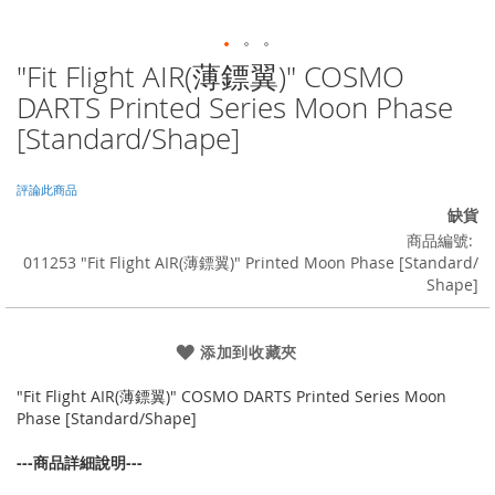
"Fit Flight AIR(薄鏢翼)" COSMO
Skip
to
DARTS Printed Series Moon Phase
the
[Standard/Shape]
beginning
of
the
評論此商品
images
缺貨
gallery
商品編號
011253 "Fit Flight AIR(薄鏢翼)" Printed Moon Phase [Standard/
Shape]
添加到收藏夾
"Fit Flight AIR(薄鏢翼)" COSMO DARTS Printed Series Moon
Phase [Standard/Shape]
---商品詳細說明---