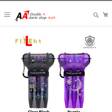
跳
到
內
我
搜索
容
Skip
to
the
end
of
the
images
gallery