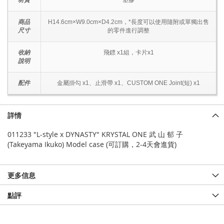
材質
塑膠
商品
H14.6cm×W9.0cm×D4.2cm，*長度可以使用隨附或單獨出售
尺寸
的零件進行調整
收納
飛鏢 x1組，卡片x1
說明
配件
金屬掛勾 x1、止滑帶 x1、CUSTOM ONE Joint(短) x1
詳情
011233 "L-style x DYNASTY" KRYSTAL ONE 武 山 郁 子
(Takeyama Ikuko) Model case (可訂購，2-4天會進貨)
更多信息
點評