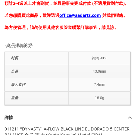
預計2-4週以上才會到貨，並且需事先完成付款 (不適用貨到付款)。
若您想購買此商品，歡迎透過
office@aadarts.com
與我們聯絡。
為方便管理，請勿使用其他客服管道聯繫訂購事宜，請見諒。
-商品詳細說明-
材質
鎢鋼 90%
全長
43.0mm
最大直徑
7.4mm
重量
18.0g
詳情
011211 "DYNASTY" A-FLOW BLACK LINE EL DORADO 5 CENTER
BALANCE 金 子 憲 太 (Kenta Kaneko) Model [2BA]