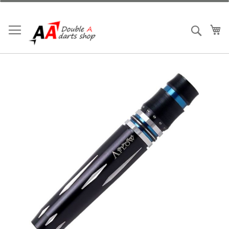
跳
到
內
我
搜索
容
Skip
to
the
end
of
the
images
gallery