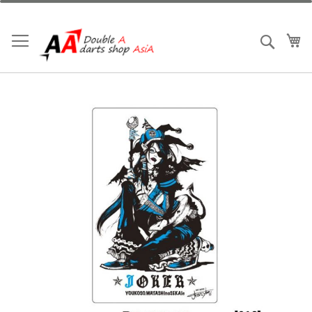
跳
到
內
我
搜索
容
Skip
to
the
end
of
the
images
gallery