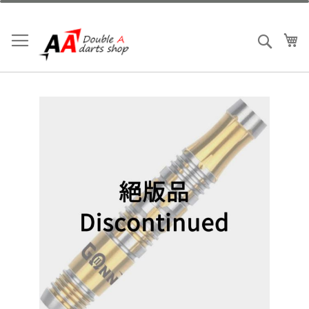
跳
到
內
我
搜索
容
Skip
to
the
end
of
the
images
gallery