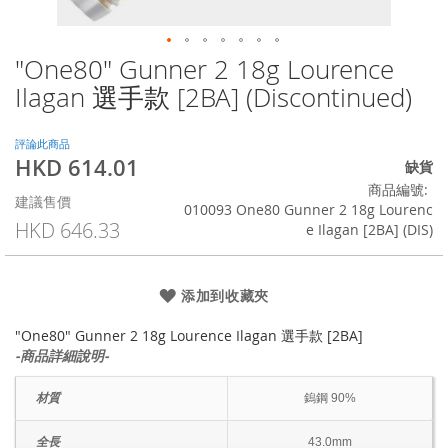
"One80" Gunner 2 18g Lourence
Skip
to
Ilagan 選手款 [2BA] (Discontinued)
the
beginning
of
評論此商品
HKD 614.01
the
特
缺貨
images
殊
商品編號
建議售價
gallery
價
010093 One80 Gunner 2 18g Lourenc
格
HKD 646.33
e Ilagan [2BA] (DIS)
添加到收藏夾
"One80" Gunner 2 18g Lourence Ilagan 選手款 [2BA]
-商品詳細說明-
材質
鎢鋼 90%
全長
43.0mm