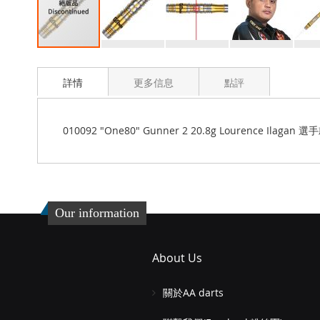
Skip
to
詳情
更多信息
點評
the
beginning
of
the
010092 "One80" Gunner 2 20.8g Lourence Ilagan 選手
images
gallery
Our information
About Us
關於AA darts