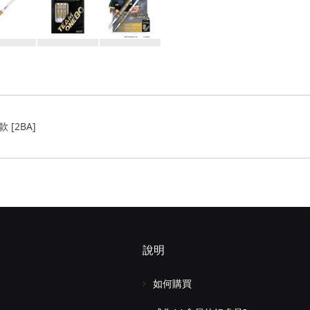
款 [2BA]
說明
如何購買