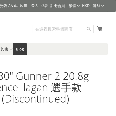
語言
金額
臨 AA darts !!!
登入
註冊會員
繁體
HKD - 港幣
搜索
我的購
搜
索
s 其他
Blog
80" Gunner 2 20.8g
ence Ilagan 選手款
 (Discontinued)