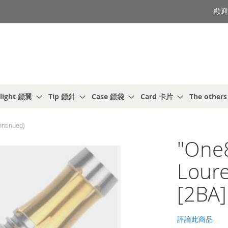
歡迎光
light 鏢翼
Tip 鏢針
Case 鏢袋
Card 卡片
The other
ontinued)
"One
Lour
[2BA]
評論此商品