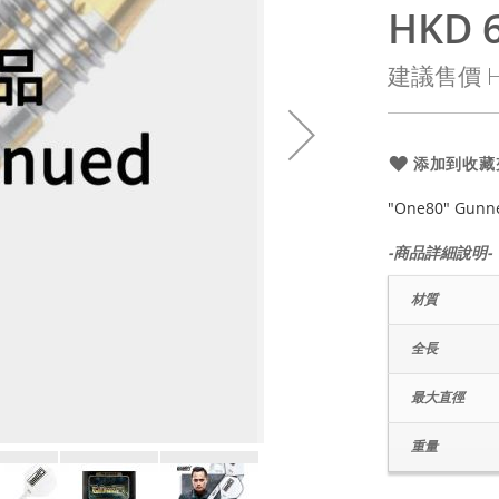
HKD 6
特
殊
建議售價
H
價
格
添加到收藏
"One80" Gunne
-商品詳細說明-
材質
全長
最大直徑
重量