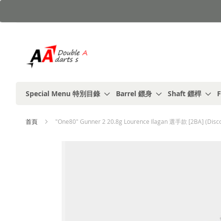
跳
到
內
容
Special Menu 特別目錄
Barrel 鏢身
Shaft 鏢桿
F
首頁
"One80" Gunner 2 20.8g Lourence Ilagan 選手款 [2BA] (Disc
Skip
to
the
end
of
the
images
gallery