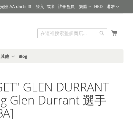
語言
金額
臨 AA darts !!!
登入
註冊會員
繁體
HKD - 港幣
搜索
我的購
搜
索
s 其他
Blog
GET" GLEN DURRANT
0g Glen Durrant 選手
BA]