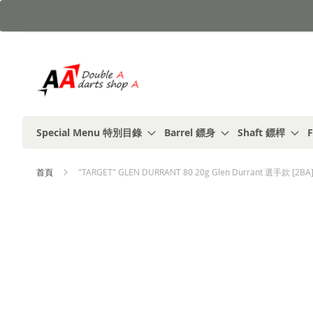
跳
到
內
容
Special Menu 特別目錄
Barrel 鏢身
Shaft 鏢桿
F
首頁
"TARGET" GLEN DURRANT 80 20g Glen Durrant 選手款 [2BA
Skip
to
the
end
of
the
images
gallery