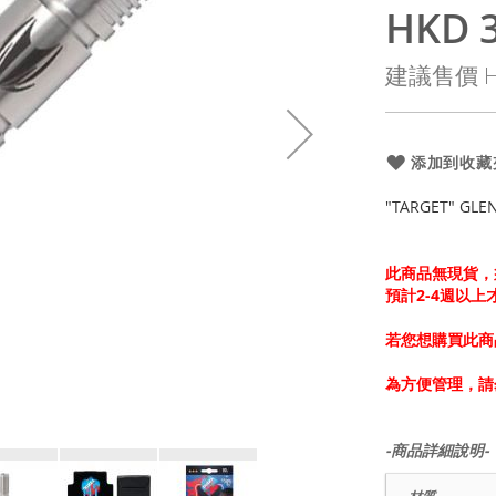
HKD 3
特
殊
建議售價
H
價
格
添加到收藏
"TARGET" GLE
此商品無現貨，
預計2-4週以
若您想購買此商
為方便管理，請
-商品詳細說明-