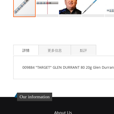
Skip
to
the
beginning
of
the
images
詳情
更多信息
點評
gallery
009884 "TARGET" GLEN DURRANT 80 20g Glen Durra
Our information
About Us