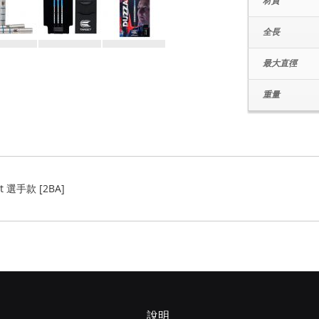
材質
全長
最大直徑
重量
nt 選手款 [2BA]
說明